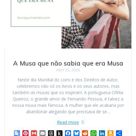
A Musa que não sabia que era Musa
Abril 23, 2026
Neste dia Mundial do Livro e dos Direitos de Autor,
celebremos não só os livros e os seus autores, mas
também as musas que os inspiram. A portuguesa Ofélia
Queiroz, o grande amor de Fernando Pessoa, é talvez a
nossa musa mais famosa. A mulher que ele acabaria por
abandonar alegando que precisava de se…
Read more
G
P
G
E
T
P
F
B
R
W
L
A
S