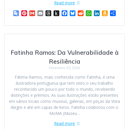
Read more
G
P
G
E
T
P
F
B
R
W
L
A
S
o
i
m
m
h
u
a
l
e
h
i
m
h
o
n
a
a
r
s
c
u
d
a
n
a
a
g
t
i
i
e
h
e
e
d
t
k
z
r
l
e
l
l
a
t
b
s
i
s
e
o
e
e
r
d
o
o
k
t
A
d
n
T
e
s
K
o
y
p
I
W
Fatinha Ramos: Da Vulnerabilidade à
r
s
i
k
p
n
i
a
t
n
s
Resiliência
n
d
h
Fevereiro 20, 2026
s
l
L
l
e
i
Fátima Ramos, mais conhecida como Fatinha, é uma
a
s
ilustradora portuguesa que tem visto o seu trabalho
t
t
reconhecido um pouco por todo o mundo, recebendo
e
distinções e prémios. As suas ilustrações estão presentes
em vários locais como museus, galerias, em peças da Vista
Alegre e até em capas de livros. Fatinha colaborou com o
MoMA (Museu…
Read more