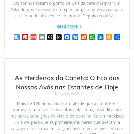
e
Os sonhos foram o ponto de partida para imaginar um
“Mundo dos Sonhos” e uma personagem que viajava para
este mundo através de um portal. Depois recorri às…
Read more
G
P
G
E
T
P
F
B
R
W
L
A
S
o
i
m
m
h
u
a
l
e
h
i
m
h
o
n
a
a
r
s
c
u
d
a
n
a
a
g
t
i
i
e
h
e
e
d
t
k
z
r
l
e
l
l
a
t
b
s
i
s
e
o
e
e
r
d
o
o
k
t
A
d
n
T
e
s
K
o
y
p
I
W
As Herdeiras da Caneta: O Eco das
r
s
i
k
p
n
i
a
t
n
s
Nossas Avós nas Estantes de Hoje
n
d
h
Março 8, 2026
s
l
L
l
e
i
Mais de 100 anos passaram desde que as mulheres
a
s
começaram a fazer passeatas pelas ruas, reivindicando
t
t
melhores condições de vida e de trabalho. Foram precisos
e
65 anos para que as primeiras mulheres que tiveram a
coragem de se manifestar ganhassem voz e tivessem um