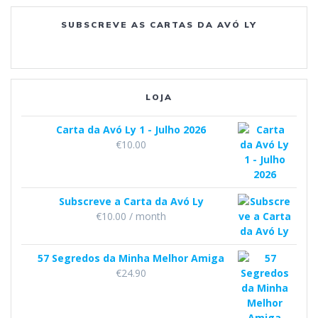
o
g
b
SUBSCREVE AS CARTAS DA AVÓ LY
o
r
e
k
a
m
LOJA
Carta da Avó Ly 1 - Julho 2026
€
10.00
Subscreve a Carta da Avó Ly
€
10.00
/ month
57 Segredos da Minha Melhor Amiga
€
24.90