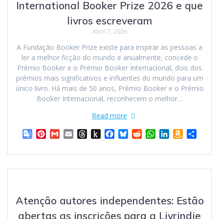
a
t
n
s
International Booker Prize 2026 e que
n
d
h
livros escreveram
s
l
L
l
e
i
Abril 7, 2026
a
s
A Fundação Booker Prize existe para inspirar as pessoas a
t
t
ler a melhor ficção do mundo e anualmente, concede o
e
Prémio Booker e o Prémio Booker Internacional, dois dos
prémios mais significativos e influentes do mundo para um
único livro. Há mais de 50 anos, Prémio Booker e o Prémio
Booker Internacional, reconhecem o melhor…
Read more
G
P
G
E
T
P
F
B
R
W
L
A
S
o
i
m
m
h
u
a
l
e
h
i
m
h
o
n
a
a
r
s
c
u
d
a
n
a
a
g
t
i
i
e
h
e
e
d
t
k
z
r
l
e
l
l
a
t
b
s
i
s
e
o
e
e
r
d
o
o
k
t
A
d
n
T
e
s
K
o
y
p
I
W
Atenção autores independentes: Estão
r
s
i
k
p
n
i
a
t
n
s
abertas as inscrições para a Livrindie