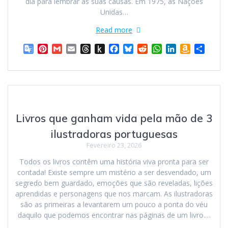
dia para lembrar as suas causas. Em 1975, as Nações
Unidas…
Read more
G
P
G
E
T
P
F
B
R
W
L
A
S
o
i
m
m
h
u
a
l
e
h
i
m
h
o
n
a
a
r
s
c
u
d
a
n
a
a
g
t
i
i
e
h
e
e
d
t
k
z
r
l
e
l
l
a
t
b
s
i
s
e
o
e
e
r
d
o
o
k
t
A
d
n
T
e
s
K
o
y
p
I
W
Livros que ganham vida pela mão de 3
r
s
i
k
p
n
i
a
t
n
s
ilustradoras portuguesas
n
d
h
Fevereiro 23, 2026
s
l
L
l
e
i
Todos os livros contêm uma história viva pronta para ser
a
s
contada! Existe sempre um mistério a ser desvendado, um
t
t
segredo bem guardado, emoções que são reveladas, lições
e
aprendidas e personagens que nos marcam. As ilustradoras
são as primeiras a levantarem um pouco a ponta do véu
daquilo que podemos encontrar nas páginas de um livro.…