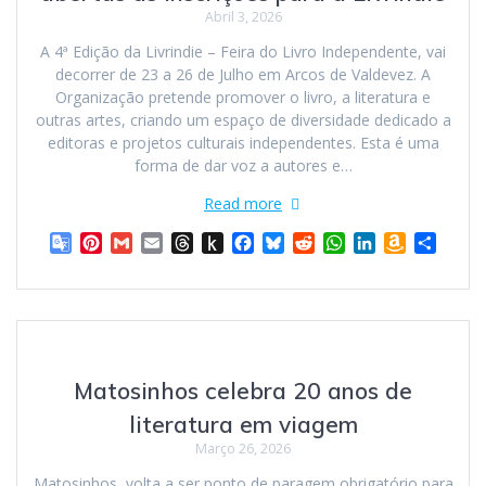
n
d
h
Abril 3, 2026
s
l
L
l
e
i
A 4ª Edição da Livrindie – Feira do Livro Independente, vai
a
s
decorrer de 23 a 26 de Julho em Arcos de Valdevez. A
t
t
Organização pretende promover o livro, a literatura e
e
outras artes, criando um espaço de diversidade dedicado a
editoras e projetos culturais independentes. Esta é uma
forma de dar voz a autores e…
Read more
G
P
G
E
T
P
F
B
R
W
L
A
S
o
i
m
m
h
u
a
l
e
h
i
m
h
o
n
a
a
r
s
c
u
d
a
n
a
a
g
t
i
i
e
h
e
e
d
t
k
z
r
l
e
l
l
a
t
b
s
i
s
e
o
e
e
r
d
o
o
k
t
A
d
n
T
e
s
K
o
y
p
I
W
Matosinhos celebra 20 anos de
r
s
i
k
p
n
i
a
t
n
s
literatura em viagem
n
d
h
Março 26, 2026
s
l
L
l
e
i
Matosinhos, volta a ser ponto de paragem obrigatório para