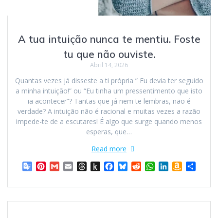
A tua intuição nunca te mentiu. Foste
tu que não ouviste.
Abril 14, 2026
Quantas vezes já disseste a ti própria ” Eu devia ter seguido
a minha intuição!” ou “Eu tinha um pressentimento que isto
ia acontecer”? Tantas que já nem te lembras, não é
verdade? A intuição não é racional e muitas vezes a razão
impede-te de a escutares! É algo que surge quando menos
esperas, que…
Read more
G
P
G
E
T
P
F
B
R
W
L
A
S
o
i
m
m
h
u
a
l
e
h
i
m
h
o
n
a
a
r
s
c
u
d
a
n
a
a
g
t
i
i
e
h
e
e
d
t
k
z
r
l
e
l
l
a
t
b
s
i
s
e
o
e
e
r
d
o
o
k
t
A
d
n