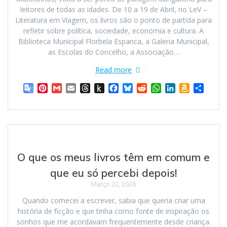
a
s
leitores de todas as idades. De 10 a 19 de Abril, no LeV –
t
t
Literatura em Viagem, os livros são o ponto de partida para
e
refletir sobre política, sociedade, economia e cultura. A
Biblioteca Municipal Florbela Espanca, a Galeria Municipal,
as Escolas do Concelho, a Associação…
Read more
G
P
G
E
T
P
F
B
R
W
L
A
S
o
i
m
m
h
u
a
l
e
h
i
m
h
o
n
a
a
r
s
c
u
d
a
n
a
a
g
t
i
i
e
h
e
e
d
t
k
z
r
l
e
l
l
a
t
b
s
i
s
e
o
e
e
r
d
o
o
k
t
A
d
n
T
e
s
K
o
y
p
I
W
O que os meus livros têm em comum e
r
s
i
k
p
n
i
a
t
n
s
que eu só percebi depois!
n
d
h
Março 22, 2026
s
l
L
l
e
i
Quando comecei a escrever, sabia que queria criar uma
a
s
história de ficção e que tinha como fonte de inspiração os
t
t
sonhos que me acordavam frequentemente desde criança.