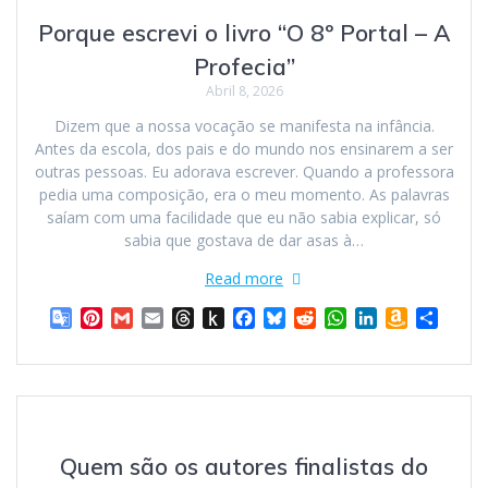
T
e
s
K
o
y
p
I
W
Porque escrevi o livro “O 8º Portal – A
r
s
i
k
p
n
i
a
t
n
s
Profecia”
n
d
h
Abril 8, 2026
s
l
L
l
e
i
Dizem que a nossa vocação se manifesta na infância.
a
s
Antes da escola, dos pais e do mundo nos ensinarem a ser
t
t
outras pessoas. Eu adorava escrever. Quando a professora
e
pedia uma composição, era o meu momento. As palavras
saíam com uma facilidade que eu não sabia explicar, só
sabia que gostava de dar asas à…
Read more
G
P
G
E
T
P
F
B
R
W
L
A
S
o
i
m
m
h
u
a
l
e
h
i
m
h
o
n
a
a
r
s
c
u
d
a
n
a
a
g
t
i
i
e
h
e
e
d
t
k
z
r
l
e
l
l
a
t
b
s
i
s
e
o
e
e
r
d
o
o
k
t
A
d
n
T
e
s
K
o
y
p
I
W
Quem são os autores finalistas do
r
s
i
k
p
n
i