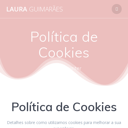
Skip
LAURA
GUIMARÃES
to
content
Política de
Cookies
autora - writer
Política de Cookies
Detalhes sobre como utilizamos cookies para melhorar a sua