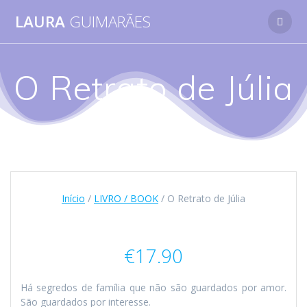
Skip
LAURA
GUIMARÃES
to
content
O Retrato de Júlia
Início
/
LIVRO / BOOK
/ O Retrato de Júlia
€
17.90
Há segredos de família que não são guardados por amor.
São guardados por interesse.