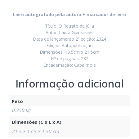
a
s
t
t
e
Livro autografado pela autora + marcador de livro
Título: O Retrato de Júlia
Autor: Laura Guimarães
Data de lançamento 2ª edição: 2024
Edição: Autopublicação
Dimensões: 13,5cm x 21,5cm
Nº de páginas: 282
Encadernação: Capa mole
Informação adicional
Peso
0.350 kg
Dimensões (C x L x A)
21.5 × 13.5 × 1.50 cm