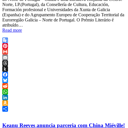
Norte, I.P.(Portugal), da Consellería de Cultura, Educación,
Formación profesional e Universidades da Xunta de Galicia
(Espanha) e do Agrupamento Europeu de Cooperação Territorial da
Eurorregião Galicia – Norte de Portugal. O Prémio Literário é
atribuído…
Read more
Google
Translate
Pinterest
Gmail
Email
Threads
Push
to
Facebook
Kindle
Bluesky
Reddit
WhatsApp
LinkedIn
Amazon
Wish
Share
List
Keanu Reeves anuncia parceria com China Miéville!