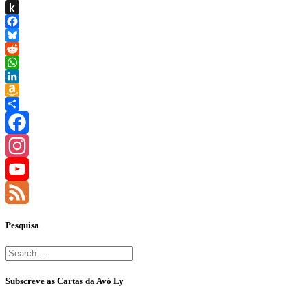
Threads
Push
to
Facebook
Kindle
Bluesky
Reddit
WhatsApp
LinkedIn
Amazon
Wish
Share
List
Facebook
Instagram
YouTube
Feed
Pesquisa
Search
for:
Subscreve as Cartas da Avó Ly