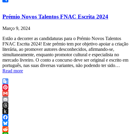
Wish
Share
List
Prémio Novos Talentos FNAC Escrita 2024
Março 9, 2024
Estão a decorrer as candidaturas para o Prémio Novos Talentos
FNAC Escrita 2024! Este prémio tem por objetivo apoiar a criação
literária, ao promover autores desconhecidos, afirmando-se,
simultaneamente, enquanto promotor cultural e especialista no
mercado livreiro. O conto a concurso deve ser original e escrito em
português, nas suas diversas variantes, não podendo ter sido…
Read more
Google
Translate
Pinterest
Gmail
Email
Threads
Push
to
Facebook
Kindle
Bluesky