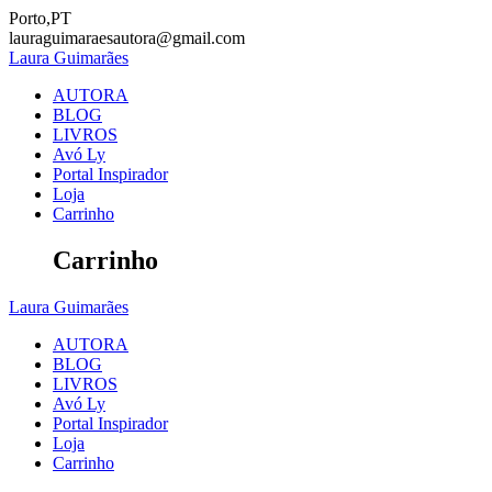
Skip
Porto,PT
to
lauraguimaraesautora@gmail.com
content
Laura
Guimarães
AUTORA
BLOG
LIVROS
Avó Ly
Portal Inspirador
Loja
Carrinho
Carrinho
Laura
Guimarães
AUTORA
BLOG
LIVROS
Avó Ly
Portal Inspirador
Loja
Carrinho