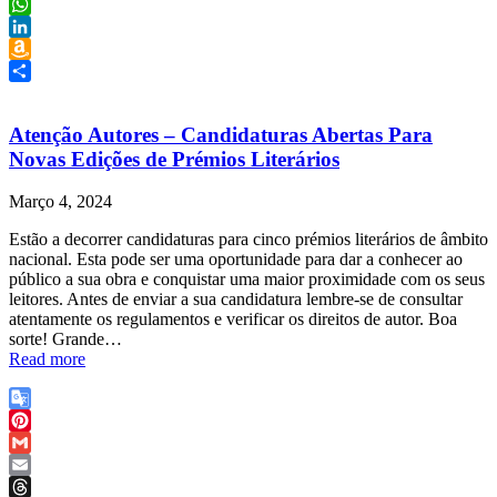
Reddit
WhatsApp
LinkedIn
Amazon
Wish
Share
List
Atenção Autores – Candidaturas Abertas Para
Novas Edições de Prémios Literários
Março 4, 2024
Estão a decorrer candidaturas para cinco prémios literários de âmbito
nacional. Esta pode ser uma oportunidade para dar a conhecer ao
público a sua obra e conquistar uma maior proximidade com os seus
leitores. Antes de enviar a sua candidatura lembre-se de consultar
atentamente os regulamentos e verificar os direitos de autor. Boa
sorte! Grande…
Read more
Google
Translate
Pinterest
Gmail
Email