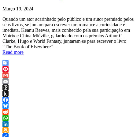
Março 19, 2024
Quando um ator acarinhado pelo público e um autor premiado pelos
seus livros, se juntam para escrever um romance a curiosidade é
imediata. Keanu Reeves, mais conhecido pela sua participação em
Matrix e China Miéville, galardoado com os prémios Arthur C.
Clarke, Hugo e World Fantasy, juntaram-se para escrever o livro
“The Book of Elsewhere“.…
Read more
Google
Translate
Pinterest
Gmail
Email
Threads
Push
to
Facebook
Kindle
Bluesky
Reddit
WhatsApp
LinkedIn
Amazon