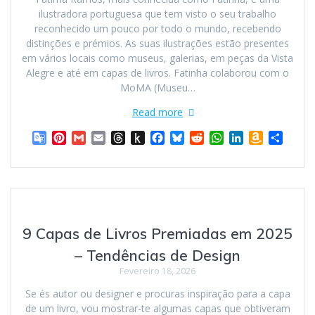
a
s
ilustradora portuguesa que tem visto o seu trabalho
t
t
reconhecido um pouco por todo o mundo, recebendo
e
distinções e prémios. As suas ilustrações estão presentes
em vários locais como museus, galerias, em peças da Vista
Alegre e até em capas de livros. Fatinha colaborou com o
MoMA (Museu…
Read more
G
P
G
E
T
P
F
B
R
W
L
A
S
o
i
m
m
h
u
a
l
e
h
i
m
h
o
n
a
a
r
s
c
u
d
a
n
a
a
g
t
i
i
e
h
e
e
d
t
k
z
r
l
e
l
l
a
t
b
s
i
s
e
o
e
e
r
d
o
o
k
t
A
d
n
T
e
s
K
o
y
p
I
W
9 Capas de Livros Premiadas em 2025
r
s
i
k
p
n
i
a
t
n
s
– Tendências de Design
n
d
h
Fevereiro 18, 2026
s
l
L
l
e
i
Se és autor ou designer e procuras inspiração para a capa
a
s
de um livro, vou mostrar-te algumas capas que obtiveram