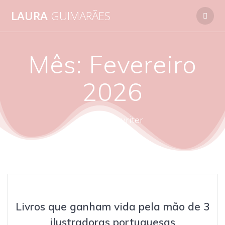
Skip
LAURA
GUIMARÃES
to
content
Mês:
Fevereiro
2026
autora - writer
Livros que ganham vida pela mão de 3
ilustradoras portuguesas