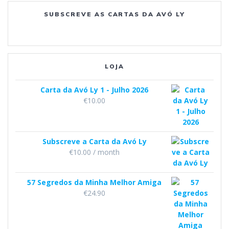
SUBSCREVE AS CARTAS DA AVÓ LY
o
r
e
k
a
m
LOJA
Carta da Avó Ly 1 - Julho 2026
€
10.00
Subscreve a Carta da Avó Ly
€
10.00
/ month
57 Segredos da Minha Melhor Amiga
€
24.90