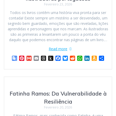
Fevereiro 23, 2026
Todos os livros contêm uma história viva pronta para ser
contada! Existe sempre um mistério a ser desvendado, um
segredo bem guardado, emoções que são reveladas, lições
aprendidas e personagens que nos marcam. As ilustradoras
são as primeiras a levantarem um pouco a ponta do véu
daquilo que podemos encontrar nas páginas de um livro.…
Read more
G
P
G
E
T
P
F
B
R
W
L
A
S
o
i
m
m
h
u
a
l
e
h
i
m
h
o
n
a
a
r
s
c
u
d
a
n
a
a
g
t
i
i
e
h
e
e
d
t
k
z
r
l
e
l
l
a
t
b
s
i
s
e
o
e
e
r
d
o
o
k
t
A
d
n
T
e
s
K
o
y
p
I
W
Fatinha Ramos: Da Vulnerabilidade à
r
s
i
k
p
n
i
a
t
n
s
Resiliência
n
d
h
Fevereiro 20, 2026
s
l
L
l
e
i
Fátima Ramos, mais conhecida como Fatinha, é uma