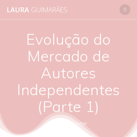
Skip
LAURA
GUIMARÃES
to
content
Evolução do
Mercado de
Autores
Independentes
(Parte 1)
autora - writer