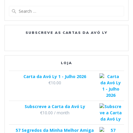
e
t
T
d
Search
b
a
u
for:
o
g
b
SUBSCREVE AS CARTAS DA AVÓ LY
o
r
e
k
a
m
LOJA
Carta da Avó Ly 1 - Julho 2026
€
10.00
Subscreve a Carta da Avó Ly
€
10.00
/ month
57 Segredos da Minha Melhor Amiga