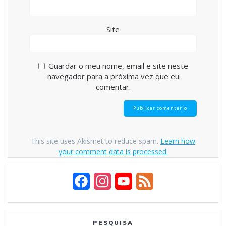
Site
Guardar o meu nome, email e site neste
navegador para a próxima vez que eu
comentar.
This site uses Akismet to reduce spam.
Learn how
your comment data is processed.
F
I
Y
F
a
n
o
e
c
s
u
e
PESQUISA