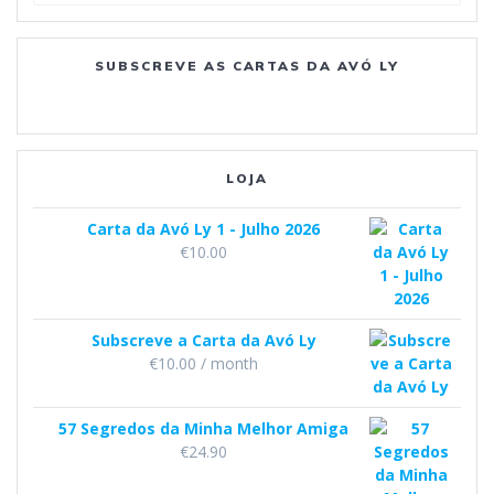
e
o
g
b
SUBSCREVE AS CARTAS DA AVÓ LY
o
r
e
k
a
m
LOJA
Carta da Avó Ly 1 - Julho 2026
€
10.00
Subscreve a Carta da Avó Ly
€
10.00
/ month
57 Segredos da Minha Melhor Amiga
€
24.90