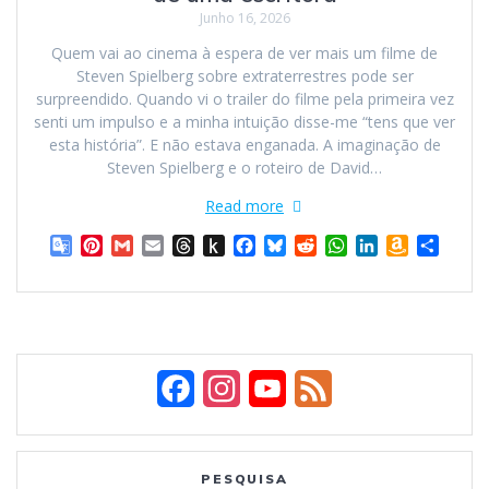
Junho 16, 2026
Quem vai ao cinema à espera de ver mais um filme de
Steven Spielberg sobre extraterrestres pode ser
surpreendido. Quando vi o trailer do filme pela primeira vez
senti um impulso e a minha intuição disse-me “tens que ver
esta história”. E não estava enganada. A imaginação de
Steven Spielberg e o roteiro de David…
Read more
G
P
G
E
T
P
F
B
R
W
L
A
S
o
i
m
m
h
u
a
l
e
h
i
m
h
o
n
a
a
r
s
c
u
d
a
n
a
a
g
t
i
i
e
h
e
e
d
t
k
z
r
l
e
l
l
a
t
b
s
i
s
e
o
e
e
r
d
o
o
k
t
A
d
n
T
e
s
K
o
y
p
I
W
F
I
Y
F
r
s
i
k
p
n
i
a
t
n
s
a
n
o
e
n
d
h
c
s
u
e
s
l
L
PESQUISA
l
e
i