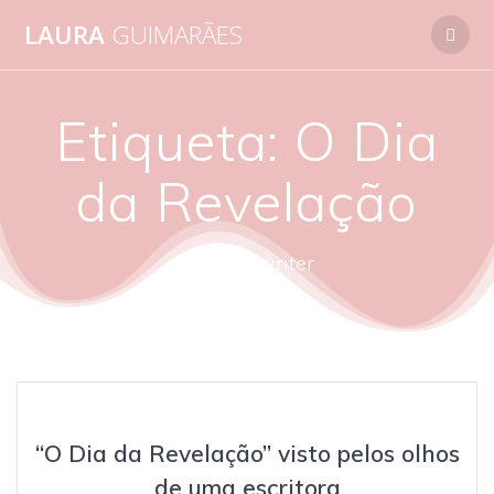
Skip
LAURA
GUIMARÃES
to
content
Etiqueta:
O Dia
da Revelação
autora - writer
“O Dia da Revelação” visto pelos olhos
de uma escritora