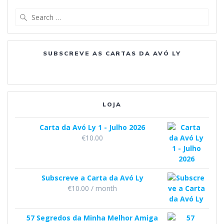
e
t
T
d
a
s
Search
t
t
b
a
u
for:
e
o
g
b
SUBSCREVE AS CARTAS DA AVÓ LY
o
r
e
k
a
m
LOJA
Carta da Avó Ly 1 - Julho 2026
€
10.00
Subscreve a Carta da Avó Ly
€
10.00
/ month
57 Segredos da Minha Melhor Amiga