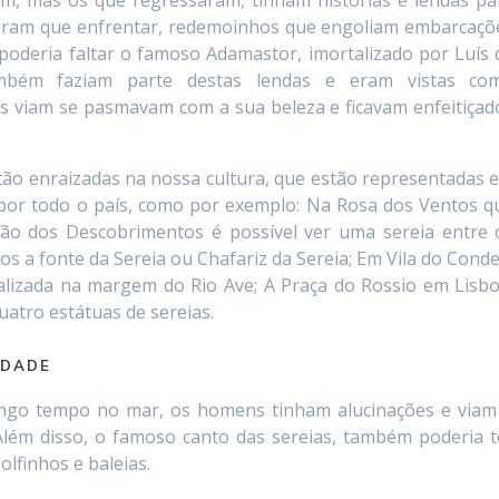
m, mas os que regressaram, tinham histórias e lendas pa
eram que enfrentar, redemoinhos que engoliam embarcaçõ
poderia faltar o famoso Adamastor, imortalizado por Luís 
mbém faziam parte destas lendas e eram vistas co
 viam se pasmavam com a sua beleza e ficavam enfeitiçad
 tão enraizadas na nossa cultura, que estão representadas 
por todo o país, como por exemplo: Na Rosa dos Ventos q
ão dos Descobrimentos é possível ver uma sereia entre 
 a fonte da Sereia ou Chafariz da Sereia; Em Vila do Conde
calizada na margem do Rio Ave; A Praça do Rossio em Lisbo
atro estátuas de sereias.
IDADE
ongo tempo no mar, os homens tinham alucinações e viam
lém disso, o famoso canto das sereias, também poderia t
lfinhos e baleias.