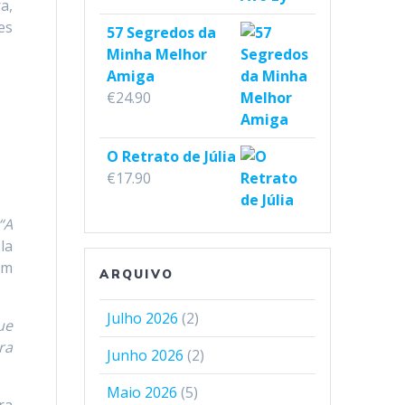
a,
es
57 Segredos da
Minha Melhor
Amiga
€
24.90
O Retrato de Júlia
€
17.90
“A
la
em
ARQUIVO
Julho 2026
(2)
ue
ra
Junho 2026
(2)
Maio 2026
(5)