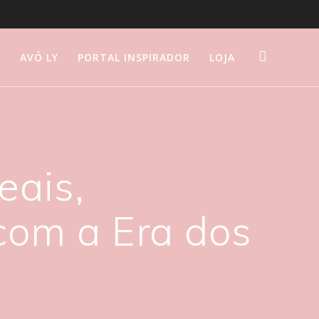
S
AVÓ LY
PORTAL INSPIRADOR
LOJA
eais,
 com a Era dos