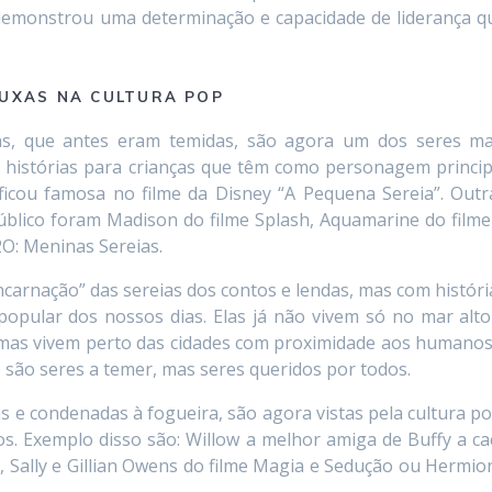
l demonstrou uma determinação e capacidade de liderança q
RUXAS NA CULTURA POP
as, que antes eram temidas, são agora um dos seres ma
s histórias para crianças que têm como personagem princip
ficou famosa no filme da Disney “A Pequena Sereia”. Outr
úblico foram Madison do filme Splash, Aquamarine do filme
2O: Meninas Sereias.
ncarnação” das sereias dos contos e lendas, mas com históri
popular dos nossos dias. Elas já não vivem só no mar alto
 mas vivem perto das cidades com proximidade aos humanos
o são seres a temer, mas seres queridos por todos.
 e condenadas à fogueira, são agora vistas pela cultura po
 Exemplo disso são: Willow a melhor amiga de Buffy a ca
, Sally e Gillian Owens do filme Magia e Sedução ou Hermio