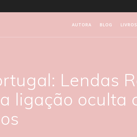
AUTORA
BLOG
LIVRO
rtugal: Lendas R
a ligação oculta
tos