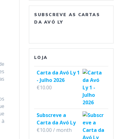
o
r
e
SUBSCREVE AS CARTAS
k
a
DA AVÓ LY
m
LOJA
de
es
Carta da Avó Ly 1
as
- Julho 2026
€
10.00
os
ue
ue
Subscreve a
 à
Carta da Avó Ly
€
10.00
/ month