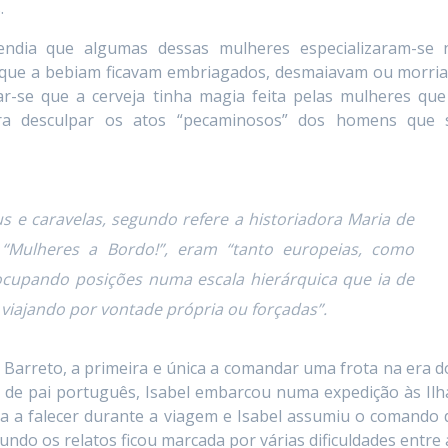
.
ndia que algumas dessas mulheres especializaram-se 
 que a bebiam ficavam embriagados, desmaiavam ou morri
-se que a cerveja tinha magia feita pelas mulheres que
ara desculpar os atos “pecaminosos” dos homens que 
 e caravelas, segundo refere a historiadora Maria de
o
“Mulheres a Bordo!”
, eram
“tanto europeias, como
, ocupando posições numa escala hierárquica que ia de
viajando por vontade própria ou forçadas”.
l Barreto, a primeira e única a comandar uma frota na era d
a de pai português, Isabel embarcou numa expedição às Ilh
ria a falecer durante a viagem e Isabel assumiu o comando 
do os relatos ficou marcada por várias dificuldades entre 