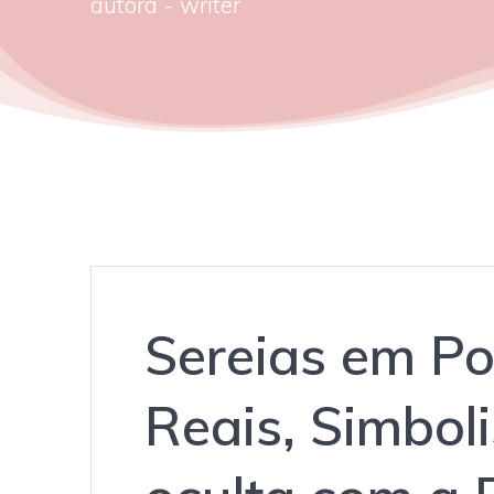
autora - writer
Sereias em Po
Reais, Simbol