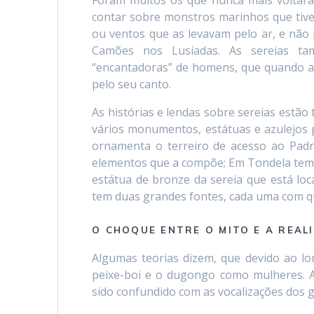
Foram muitos os que nunca mais voltara
contar sobre monstros marinhos que tiv
ou ventos que as levavam pelo ar, e não 
Camões nos Lusíadas. As sereias ta
“encantadoras” de homens, que quando as
pelo seu canto.
As histórias e lendas sobre sereias estão
vários monumentos, estátuas e azulejos 
ornamenta o terreiro de acesso ao Padr
elementos que a compõe; Em Tondela temos
estátua de bronze da sereia que está lo
tem duas grandes fontes, cada uma com qu
O CHOQUE ENTRE O MITO E A REAL
Algumas teorias dizem, que devido ao l
peixe-boi e o dugongo como mulheres. A
sido confundido com as vocalizações dos go