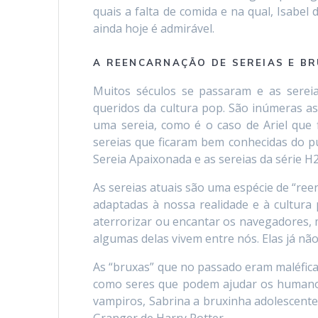
quais a falta de comida e na qual, Isabe
ainda hoje é admirável.
A REENCARNAÇÃO DE SEREIAS E B
Muitos séculos se passaram e as serei
queridos da cultura pop. São inúmeras a
uma sereia, como é o caso de Ariel que 
sereias que ficaram bem conhecidas do p
Sereia Apaixonada e as sereias da série H
As sereias atuais são uma espécie de “ree
adaptadas à nossa realidade e à cultura 
aterrorizar ou encantar os navegadores,
algumas delas vivem entre nós. Elas já nã
As “bruxas” que no passado eram maléficas
como seres que podem ajudar os humanos.
vampiros, Sabrina a bruxinha adolescente