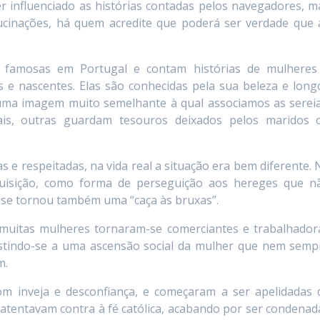
 influenciado as histórias contadas pelos navegadores, m
ucinações, há quem acredite que poderá ser verdade que 
 famosas em Portugal e contam histórias de mulheres
os e nascentes. Elas são conhecidas pela sua beleza e long
uma imagem muito semelhante à qual associamos as sereia
is, outras guardam tesouros deixados pelos maridos 
 e respeitadas, na vida real a situação era bem diferente. 
quisição, como forma de perseguição aos hereges que n
e se tornou também uma “caça às bruxas”.
muitas mulheres tornaram-se comerciantes e trabalhador
istindo-se a uma ascensão social da mulher que nem semp
m.
m inveja e desconfiança, e começaram a ser apelidadas 
tentavam contra à fé católica, acabando por ser condenad