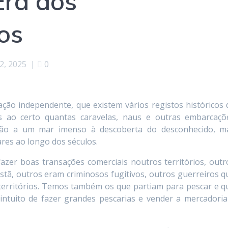
Era dos
os
2, 2025
|
0
o independente, que existem vários registos históricos 
s ao certo quantas caravelas, naus e outras embarcaçõ
ção a um mar imenso à descoberta do desconhecido, m
res ao longo dos séculos.
azer boas transações comerciais noutros territórios, outr
ristã, outros eram criminosos fugitivos, outros guerreiros q
 territórios. Temos também os que partiam para pescar e q
tuito de fazer grandes pescarias e vender a mercadoria