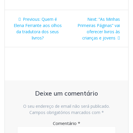
r
s
i
k
p
n
i
a
t
n
s
Navegação
n
d
h
s
l
L
Previous
Next
Previous:
Quem é
Next:
“As Minhas
de
l
e
i
post:
post:
Elena Ferrante aos olhos
Primeiras Páginas” vai
a
s
da tradutora dos seus
oferecer livros às
t
t
artigos
livros?
crianças e jovens
e
Deixe um comentário
O seu endereço de email não será publicado.
Campos obrigatórios marcados com
*
Comentário
*