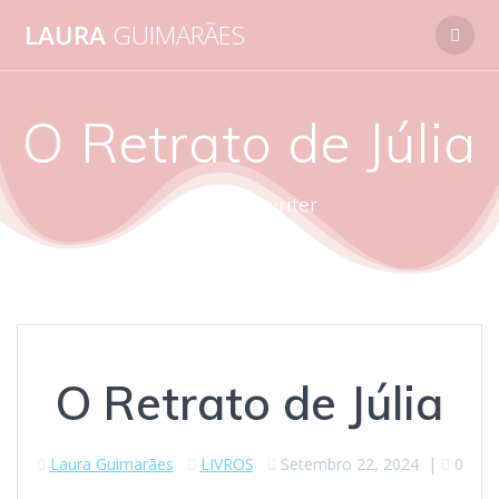
Skip
LAURA
GUIMARÃES
to
content
O Retrato de Júlia
autora - writer
O Retrato de Júlia
Laura Guimarães
LIVROS
Setembro 22, 2024
|
0