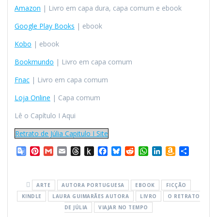
Amazon
| Livro em capa dura, capa comum e ebook
Google Play Books
| ebook
Kobo
| ebook
Bookmundo
| Livro em capa comum
Fnac
| Livro em capa comum
Loja Online
| Capa comum
Lê o Capítulo I Aqui
Retrato de Júlia Capitulo I Site
G
P
G
E
T
P
F
B
R
W
L
A
S
o
i
m
m
h
u
a
l
e
h
i
m
h
o
n
a
a
r
s
c
u
d
a
n
a
a
g
t
i
i
e
h
e
e
d
t
k
z
r
ARTE
AUTORA PORTUGUESA
EBOOK
FICÇÃO
l
e
l
l
a
t
b
s
i
s
e
o
e
KINDLE
LAURA GUIMARÃES AUTORA
LIVRO
O RETRATO
e
r
d
o
o
k
t
A
d
n
T
e
DE JÚLIA
s
K
VIAJAR NO TEMPO
o
y
p
I
W