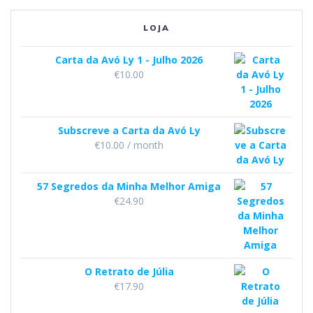
m
LOJA
Carta da Avó Ly 1 - Julho 2026
€
10.00
Subscreve a Carta da Avó Ly
€
10.00
/ month
57 Segredos da Minha Melhor Amiga
€
24.90
O Retrato de Júlia
€
17.90