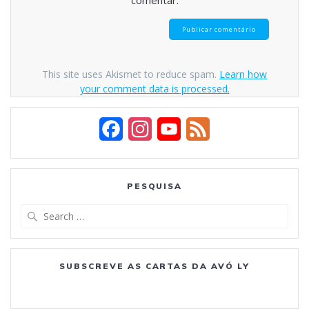
This site uses Akismet to reduce spam.
Learn how
your comment data is processed.
F
I
Y
F
a
n
o
e
c
s
u
e
PESQUISA
e
t
T
d
Search
b
a
u
for:
o
g
b
SUBSCREVE AS CARTAS DA AVÓ LY
o
r
e
k
a