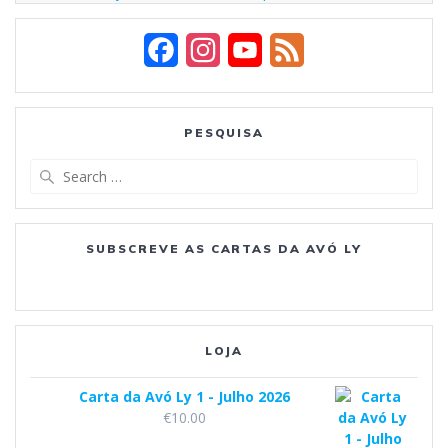
F
I
Y
F
a
n
o
e
c
s
u
e
PESQUISA
e
t
T
d
Search
b
a
u
for:
o
g
b
SUBSCREVE AS CARTAS DA AVÓ LY
o
r
e
k
a
m
LOJA
Carta da Avó Ly 1 - Julho 2026
€
10.00