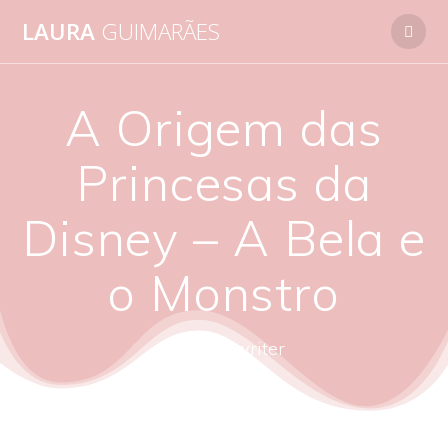
Skip
LAURA
GUIMARÃES
to
content
A Origem das
Princesas da
Disney – A Bela e
o Monstro
autora - writer