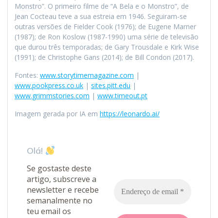
Monstro”. O primeiro filme de “A Bela e o Monstro”, de
Jean Cocteau teve a sua estreia em 1946. Seguiram-se
outras versões de Fielder Cook (1976); de Eugene Marner
(1987); de Ron Koslow (1987-1990) uma série de televisão
que durou três temporadas; de Gary Trousdale e Kirk Wise
(1991); de Christophe Gans (2014); de Bill Condon (2017).
Fontes:
www.storytimemagazine.com
|
www.pookpress.co.uk
|
sites.pitt.edu
|
www.grimmstories.com
|
www.timeout.pt
Imagem gerada por IA em
https://leonardo.ai/
Olá!
Se gostaste deste
artigo, subscreve a
newsletter e recebe
semanalmente no
teu email os