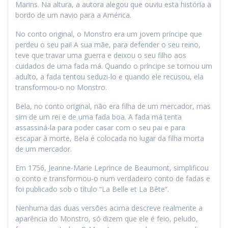
Marins. Na altura, a autora alegou que ouviu esta história a
bordo de um navio para a América.
No conto original, o Monstro era um jovem príncipe que
perdeu o seu pai! A sua mãe, para defender o seu reino,
teve que travar uma guerra e deixou o seu filho aos
cuidados de uma fada má. Quando o príncipe se tornou um
adulto, a fada tentou seduzi-lo e quando ele recusou, ela
transformou-o no Monstro.
Bela, no conto original, não era filha de um mercador, mas
sim de um rei e de uma fada boa. A fada má tenta
assassiná-la para poder casar com o seu pai e para
escapar à morte, Bela é colocada no lugar da filha morta
de um mercador.
Em 1756, Jeanne-Marie Leprince de Beaumont, simplificou
o conto e transformou-o num verdadeiro conto de fadas e
foi publicado sob o título “La Belle et La Bête”.
Nenhuma das duas versões acima descreve realmente a
aparência do Monstro, só dizem que ele é feio, peludo,