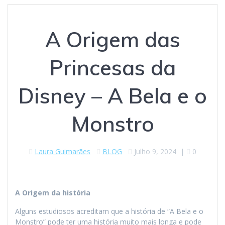
A Origem das
Princesas da
Disney – A Bela e o
Monstro
Laura Guimarães
BLOG
Julho 9, 2024
|
0
A Origem da história
Alguns estudiosos acreditam que a história de “A Bela e o
Monstro” pode ter uma história muito mais longa e pode