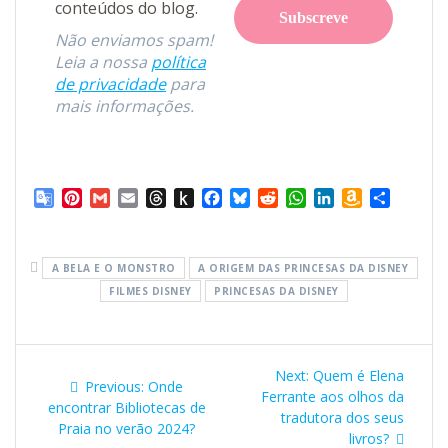
conteúdos do blog.
Não enviamos spam!
Leia a nossa
política
de privacidade
para
mais informações.
G
P
G
E
T
P
F
B
R
W
L
A
S
o
i
m
m
h
u
a
l
e
h
i
m
h
o
n
a
a
r
s
c
u
d
a
n
a
a
g
t
i
i
e
h
e
e
d
t
k
z
r
A BELA E O MONSTRO
A ORIGEM DAS PRINCESAS DA DISNEY
l
e
l
l
a
t
b
s
i
s
e
o
e
FILMES DISNEY
PRINCESAS DA DISNEY
e
r
d
o
o
k
t
A
d
n
T
e
s
K
o
y
p
I
W
r
s
i
k
p
n
i
Navegação
a
t
n
s
Next
Next:
Quem é Elena
n
d
h
Previous
Previous:
Onde
de
post:
s
l
Ferrante aos olhos da
L
post:
encontrar Bibliotecas de
l
e
i
tradutora dos seus
Praia no verão 2024?
a
s
livros?