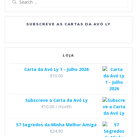
b
a
u
for:
o
g
b
SUBSCREVE AS CARTAS DA AVÓ LY
o
r
e
k
a
m
LOJA
Carta da Avó Ly 1 - Julho 2026
€
10.00
Subscreve a Carta da Avó Ly
€
10.00
/ month
57 Segredos da Minha Melhor Amiga
€
24.90