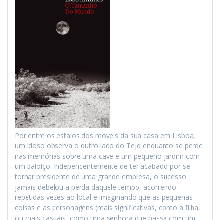
Por entre os estalos dos móveis da sua casa em Lisboa,
um idoso observa o outro lado do Tejo enquanto se perde
nas memórias sobre uma cave e um pequeno jardim com
um baloiço. Independentemente de ter acabado por se
tornar presidente de uma grande empresa, o sucesso
jamais debelou a perda daquele tempo, acorrendo
repetidas vezes ao local e imaginando que as pequenas
coisas e as personagens (mais significativas, como a filha,
ou mais casuais, como uma senhora que passa com um