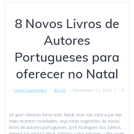
8 Novos Livros de
Autores
Portugueses para
oferecer no Natal
Laura Guimarães
BLOG
Novembro 12, 2022
|
0
Se quer oferecer livros este Natal, mas não está a par das
mais recentes novidades, veja estas sugestões de novos
livros de autores portugueses. José Rodrigues dos Santos,
Helena Sacadura Cabral, António Lobo Antunes, Lídia Jorge,