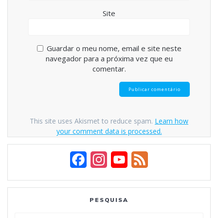
Site
Guardar o meu nome, email e site neste
navegador para a próxima vez que eu
comentar.
This site uses Akismet to reduce spam.
Learn how
your comment data is processed.
F
I
Y
F
a
n
o
e
c
s
u
e
PESQUISA
e
t
T
d
Search