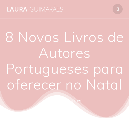
Skip
LAURA
GUIMARÃES
to
content
8 Novos Livros de
Autores
Portugueses para
oferecer no Natal
autora - writer