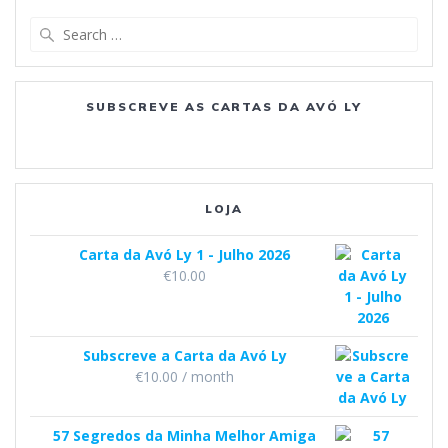
e
t
T
d
a
s
Search
t
t
b
a
u
for:
e
o
g
b
SUBSCREVE AS CARTAS DA AVÓ LY
o
r
e
k
a
m
LOJA
Carta da Avó Ly 1 - Julho 2026
€
10.00
Subscreve a Carta da Avó Ly
€
10.00
/ month
57 Segredos da Minha Melhor Amiga