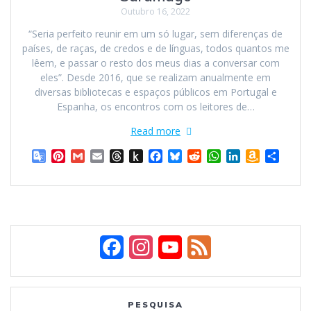
Outubro 16, 2022
“Seria perfeito reunir em um só lugar, sem diferenças de
países, de raças, de credos e de línguas, todos quantos me
lêem, e passar o resto dos meus dias a conversar com
eles”. Desde 2016, que se realizam anualmente em
diversas bibliotecas e espaços públicos em Portugal e
Espanha, os encontros com os leitores de…
Read more
G
P
G
E
T
P
F
B
R
W
L
A
S
o
i
m
m
h
u
a
l
e
h
i
m
h
o
n
a
a
r
s
c
u
d
a
n
a
a
g
t
i
i
e
h
e
e
d
t
k
z
r
l
e
l
l
a
t
b
s
i
s
e
o
e
e
r
d
o
o
k
t
A
d
n
T
e
s
K
o
y
p
I
W
F
I
Y
F
r
s
i
k
p
n
i
a
t
n
s
a
n
o
e
n
d
h
c
s
u
e
s
l
L
PESQUISA
l
e
i