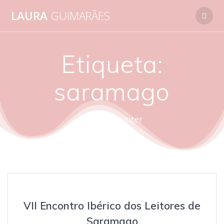
Skip
LAURA
GUIMARÃES
to
content
Etiqueta:
saramago
autora - writer
VII Encontro Ibérico dos Leitores de
Saramago