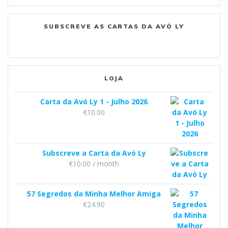
e
o
g
b
SUBSCREVE AS CARTAS DA AVÓ LY
o
r
e
k
a
m
LOJA
Carta da Avó Ly 1 - Julho 2026
€
10.00
Subscreve a Carta da Avó Ly
€
10.00
/ month
57 Segredos da Minha Melhor Amiga
€
24.90