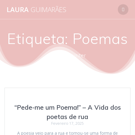
Skip
LAURA
GUIMARÃES
to
content
Etiqueta:
Poemas
autora - writer
“Pede-me um Poema!” – A Vida dos
poetas de rua
Fevereiro 17, 2025
A poesia veio para a rua e tornou-se uma forma de