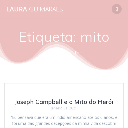
Skip
LAURA
GUIMARÃES
to
content
Etiqueta:
mito
autora - writer
Joseph Campbell e o Mito do Herói
Janeiro 31, 2021
“Eu pensava que era um índio americano até os 6 anos, e
foi uma das grandes decepções da minha vida descobrir