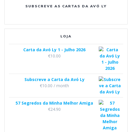
SUBSCREVE AS CARTAS DA AVÓ LY
o
r
e
k
a
m
LOJA
Carta da Avó Ly 1 - Julho 2026
€
10.00
Subscreve a Carta da Avó Ly
€
10.00
/ month
57 Segredos da Minha Melhor Amiga
€
24.90