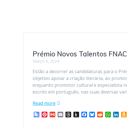
Prémio Novos Talentos FNAC 
Março 9, 2024
Estão a decorrer as candidaturas para o Pr
objetivo apoiar a criação literária, ao pro
enquanto promotor cultural e especialista no
escrito em português, nas suas diversas var
Read more
G
P
G
E
T
P
F
B
R
W
L
o
i
m
m
h
u
a
l
e
h
i
o
n
a
a
r
s
c
u
d
a
n