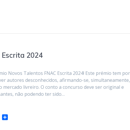
Escrita 2024
émio Novos Talentos FNAC Escrita 2024! Este prémio tem po
mover autores desconhecidos, afirmando-se, simultaneamente
 mercado livreiro. O conto a concurso deve ser original e
iantes, não podendo ter sido…
A
S
m
h
a
a