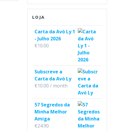
LOJA
Carta da Avó Ly 1
- Julho 2026
€
10.00
Subscreve a
Carta da Avó Ly
€
10.00
/ month
57 Segredos da
Minha Melhor
Amiga
€
24.90