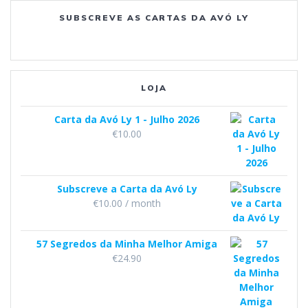
SUBSCREVE AS CARTAS DA AVÓ LY
o
r
e
k
a
m
LOJA
Carta da Avó Ly 1 - Julho 2026
€
10.00
Subscreve a Carta da Avó Ly
€
10.00
/ month
57 Segredos da Minha Melhor Amiga
€
24.90