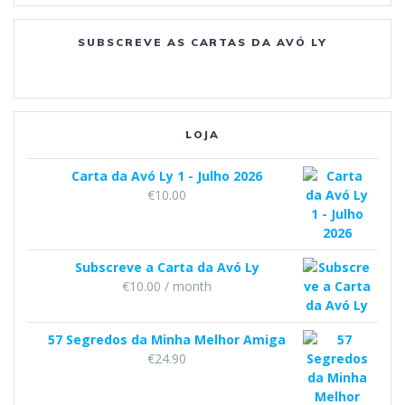
o
g
b
SUBSCREVE AS CARTAS DA AVÓ LY
o
r
e
k
a
m
LOJA
Carta da Avó Ly 1 - Julho 2026
€
10.00
Subscreve a Carta da Avó Ly
€
10.00
/ month
57 Segredos da Minha Melhor Amiga
€
24.90