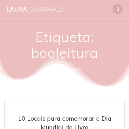
Skip
LAURA
GUIMARÃES
to
content
Etiqueta:
boaleitura
autora - writer
10 Locais para comemorar o Dia
Mundial do Livro