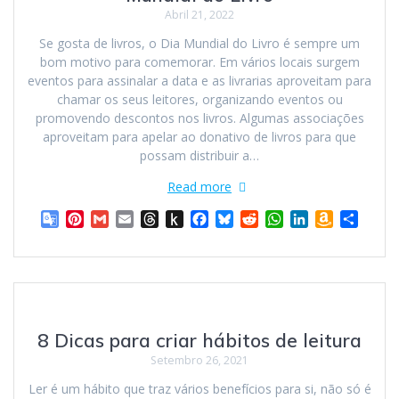
Abril 21, 2022
Se gosta de livros, o Dia Mundial do Livro é sempre um
bom motivo para comemorar. Em vários locais surgem
eventos para assinalar a data e as livrarias aproveitam para
chamar os seus leitores, organizando eventos ou
promovendo descontos nos livros. Algumas associações
aproveitam para apelar ao donativo de livros para que
possam distribuir a…
Read more
G
P
G
E
T
P
F
B
R
W
L
A
S
o
i
m
m
h
u
a
l
e
h
i
m
h
o
n
a
a
r
s
c
u
d
a
n
a
a
g
t
i
i
e
h
e
e
d
t
k
z
r
l
e
l
l
a
t
b
s
i
s
e
o
e
e
r
d
o
o
k
t
A
d
n
T
e
s
K
o
y
p
I
W
8 Dicas para criar hábitos de leitura
r
s
i
k
p
n
i
a
t
n
s
Setembro 26, 2021
n
d
h
Ler é um hábito que traz vários benefícios para si, não só é
s
l
L