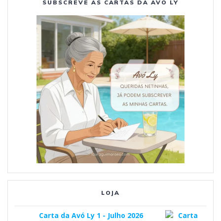
SUBSCREVE AS CARTAS DA AVÓ LY
o
r
e
k
a
m
LOJA
Carta da Avó Ly 1 - Julho 2026